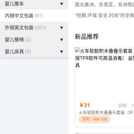
婴儿推车
▼
南北美洲，东南亚，非洲等
“经典.环保.安全.时尚”
内销中文包装
(81)
外销英文包装
(551)
▼
新品推荐
婴儿餐椅
(2)
▼
婴儿床具
(3)
▼
￥31
装箱：1
火车软胶积木叠叠
货号：668-10B