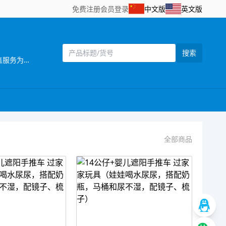
免费注册
会员登录
中文版
英文版
搜索
[主营]：一六八（壹陆捌）玩具厂位于中国东南沿 海的汕头市澄海区，海陆空交通便利，是一家 集设计开发，生产制造和销售服务为一体的企业。 推推乐是一六八玩具厂旗下的一个推车玩具品牌，目前本厂主要生产婴儿手推车，娃娃公仔，彩虹编织机等儿童玩具产品，推推乐手推车玩具拥有专业的设计人员，所有开发的产品，款式新颖，结构合理，安全美观，适合各类消费层购买，所有产品均可符合国家安全检测标准EN71标准，同时推推乐推车还拥有一批强大的销售团队，目前产品销售遍及中国30多个省，直辖市覆盖国内200个城市，并且远销欧洲，南北美洲，东南亚，非洲等国家和地区 推推乐品牌诞生以来得到了广大客户和消费者的支持和认可，作为我们也将一如既往，不断创新，将“经典.环保.安全.时尚”的全新理念融入到体现品牌价值中，推推乐推车专做中国好玩具。
全部商品