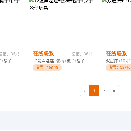
在线联系
在线联系
装箱：36只
装箱：36只
14发声娃娃+餐椅+梳子/镜子 公仔玩具
12发声娃娃+餐椅+梳子/镜子 公仔玩具
双层床+10寸
货号：168-18
货号：CS790
«
1
2
»