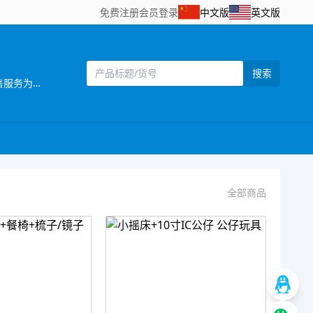
免费注册
会员登录
中文版
英文版
搜索
[主营]：一六八（壹陆捌）玩具厂位于中国东南沿 海的汕头市澄海区，海陆空交通便利，是一家 集设计开发，生产制造和销售服务为一体的企业。 推推乐是一六八玩具厂旗下的一个推车玩具品牌，目前本厂主要生产婴儿手推车，娃娃公仔，彩虹编织机等儿童玩具产品，推推乐手推车玩具拥有专业的设计人员，所有开发的产品，款式新颖，结构合理，安全美观，适合各类消费层购买，所有产品均可符合国家安全检测标准EN71标准，同时推推乐推车还拥有一批强大的销售团队，目前产品销售遍及中国30多个省，直辖市覆盖国内200个城市，并且远销欧洲，南北美洲，东南亚，非洲等国家和地区 推推乐品牌诞生以来得到了广大客户和消费者的支持和认可，作为我们也将一如既往，不断创新，将“经典.环保.安全.时尚”的全新理念融入到体现品牌价值中，推推乐推车专做中国好玩具。
全部商品