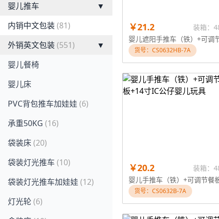
婴儿推车
▼
内销中文包装
(81)
￥21.2
装箱：4
外销英文包装
(551)
▼
货号：CS0632HB-7A
婴儿餐椅
婴儿床
PVC背包推车加娃娃
(6)
承重50KG
(16)
袋装床
(20)
袋装灯光推车
(10)
￥20.2
装箱：4
袋装灯光推车加娃娃
(12)
货号：CS0632B-7A
灯光轮
(6)