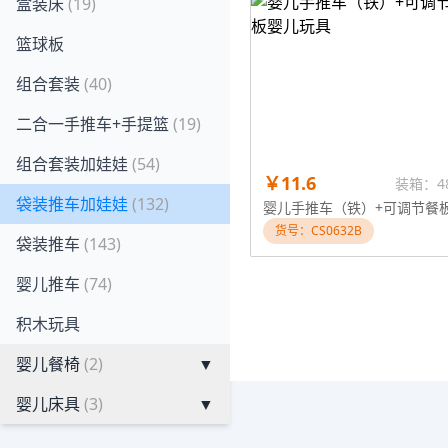
盒装床
(19)
篮球板
组合套装
(40)
二合一手推车+手提篮
(19)
组合套装加娃娃
(54)
￥11.6
装箱：4
袋装推车加娃娃
(132)
货号：CS0632B
袋装推车
(143)
婴儿推车
(74)
积木玩具
婴儿餐椅
(2)
▼
婴儿床具
(3)
▼