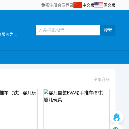
免费注册
会员登录
中文版
英文版
搜索
[主营]：一六八（壹陆捌）玩具厂位于中国东南沿 海的汕头市澄海区，海陆空交通便利，是一家 集设计开发，生产制造和销售服务为一体的企业。 推推乐是一六八玩具厂旗下的一个推车玩具品牌，目前本厂主要生产婴儿手推车，娃娃公仔，彩虹编织机等儿童玩具产品，推推乐手推车玩具拥有专业的设计人员，所有开发的产品，款式新颖，结构合理，安全美观，适合各类消费层购买，所有产品均可符合国家安全检测标准EN71标准，同时推推乐推车还拥有一批强大的销售团队，目前产品销售遍及中国30多个省，直辖市覆盖国内200个城市，并且远销欧洲，南北美洲，东南亚，非洲等国家和地区 推推乐品牌诞生以来得到了广大客户和消费者的支持和认可，作为我们也将一如既往，不断创新，将“经典.环保.安全.时尚”的全新理念融入到体现品牌价值中，推推乐推车专做中国好玩具。
全部商品