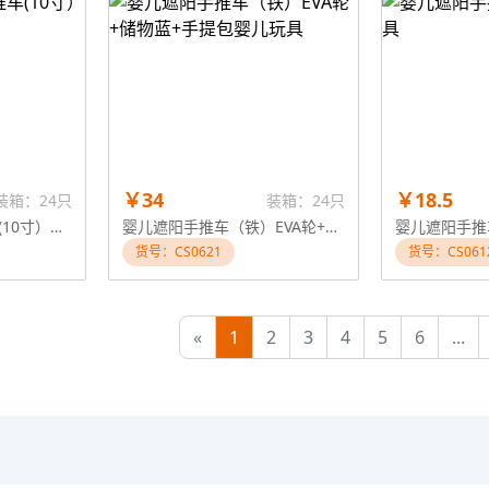
￥34
￥18.5
装箱：24只
装箱：24只
婴儿自装EVA轮手推车(10寸）婴儿玩具
婴儿遮阳手推车（铁）EVA轮+储物蓝+手提包婴儿玩具
婴儿遮阳手推
货号：CS0621
货号：CS061
«
1
2
3
4
5
6
...