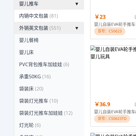
婴儿推车
▼
内销中文包装
(81)
￥23
外销英文包装
(551)
▼
货号：CS0623
婴儿餐椅
婴儿床
PVC背包推车加娃娃
(6)
承重50KG
(16)
袋装床
(20)
袋装灯光推车
(10)
￥36.9
袋装灯光推车加娃娃
(12)
货号：CS0623TD
灯光轮
(6)