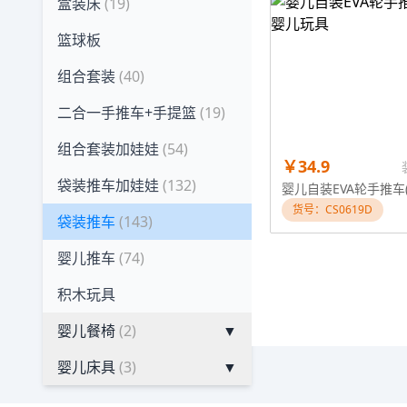
盒装床
(19)
篮球板
组合套装
(40)
二合一手推车+手提篮
(19)
组合套装加娃娃
(54)
￥34.9
袋装推车加娃娃
(132)
货号：CS0619D
袋装推车
(143)
婴儿推车
(74)
积木玩具
婴儿餐椅
(2)
▼
婴儿床具
(3)
▼