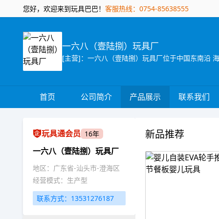
您好，欢迎来到玩具巴巴！
客服热线：0754-85638555
一六八（壹陆捌）玩具厂
首页
公司简介
产品展示
联系我们
新品推荐
玩具通会员
16年
一六八（壹陆捌）玩具厂
地区：广东省-汕头市-澄海区
经营模式：生产型
联系方式：13531276187