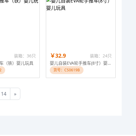
￥32.9
装箱：36只
装箱：24只
车（铁）婴儿玩具
婴儿自装EVA轮手推车(8寸）婴儿玩具
2
货号：CS0619B
14
»