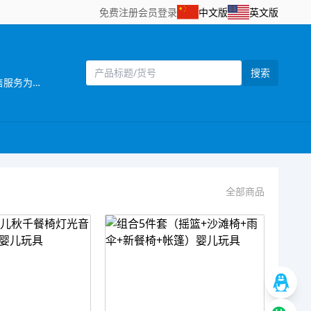
免费注册
会员登录
中文版
英文版
搜索
[主营]：一六八（壹陆捌）玩具厂位于中国东南沿 海的汕头市澄海区，海陆空交通便利，是一家 集设计开发，生产制造和销售服务为一体的企业。 推推乐是一六八玩具厂旗下的一个推车玩具品牌，目前本厂主要生产婴儿手推车，娃娃公仔，彩虹编织机等儿童玩具产品，推推乐手推车玩具拥有专业的设计人员，所有开发的产品，款式新颖，结构合理，安全美观，适合各类消费层购买，所有产品均可符合国家安全检测标准EN71标准，同时推推乐推车还拥有一批强大的销售团队，目前产品销售遍及中国30多个省，直辖市覆盖国内200个城市，并且远销欧洲，南北美洲，东南亚，非洲等国家和地区 推推乐品牌诞生以来得到了广大客户和消费者的支持和认可，作为我们也将一如既往，不断创新，将“经典.环保.安全.时尚”的全新理念融入到体现品牌价值中，推推乐推车专做中国好玩具。
全部商品