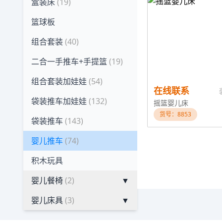
盒装床
(19)
篮球板
组合套装
(40)
二合一手推车+手提篮
(19)
组合套装加娃娃
(54)
在线联系
袋装推车加娃娃
(132)
摇篮婴儿床
货号：8853
袋装推车
(143)
婴儿推车
(74)
积木玩具
婴儿餐椅
(2)
▼
婴儿床具
(3)
▼