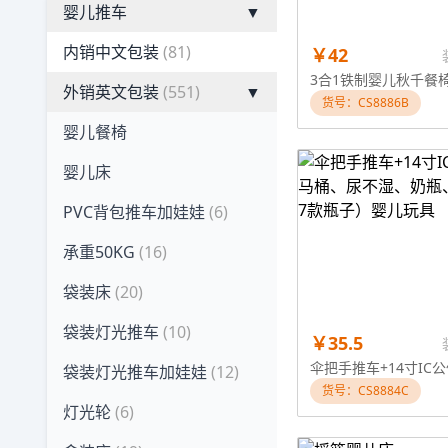
婴儿推车
▼
内销中文包装
(81)
￥42
外销英文包装
(551)
▼
货号：CS8886B
婴儿餐椅
婴儿床
PVC背包推车加娃娃
(6)
承重50KG
(16)
袋装床
(20)
袋装灯光推车
(10)
￥35.5
袋装灯光推车加娃娃
(12)
货号：CS8884C
灯光轮
(6)