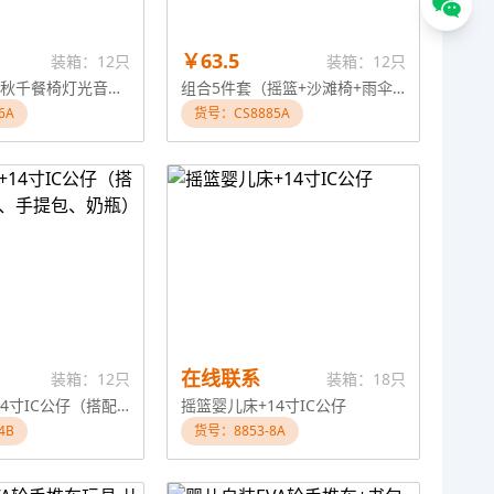
￥63.5
装箱：12只
装箱：12只
3合1铁制婴儿秋千餐椅灯光音乐（不包电）婴儿玩具
组合5件套（摇篮+沙滩椅+雨伞+新餐椅+帐篷）婴儿玩具
6A
货号：CS8885A
在线联系
装箱：12只
装箱：18只
遮阳手推车+14寸IC公仔（搭配奶嘴、牙胶、手提包、奶瓶）婴儿玩具
摇篮婴儿床+14寸IC公仔
4B
货号：8853-8A