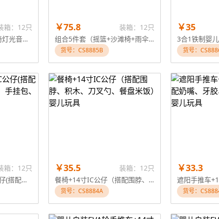
￥75.8
￥35
装箱：12只
装箱：12只
3合1铁制婴儿秋千餐椅灯光音乐（不包电）带12"发声娃娃婴儿玩具
组合5件套（摇篮+沙滩椅+雨伞+新餐椅+帐篷）+14寸IC公仔婴儿玩具
货号：CS8885B
货号：CS888
￥35.5
￥33.3
装箱：12只
装箱：12只
伞把手推车+14寸IC公仔(搭配马桶、尿不湿、奶瓶、手挂包、7款瓶子）婴儿玩具
餐椅+14寸IC公仔（搭配围脖、积木、刀叉勺、餐盘米饭）婴儿玩具
货号：CS8884A
货号：CS888