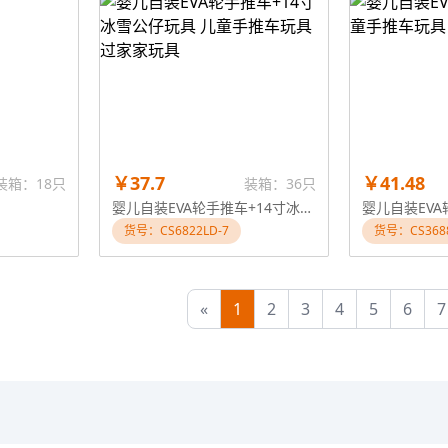
￥37.7
￥41.48
装箱：18只
装箱：36只
婴儿自装EVA轮手推车+14寸冰雪公仔玩具 儿童手推车玩具 过家家玩具
货号：CS6822LD-7
货号：CS368
«
1
2
3
4
5
6
7