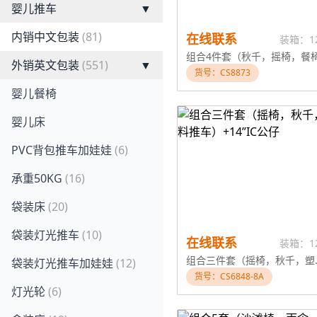
婴儿推车
▼
内销中文包装
(81)
在线联系
装箱：1
外销英文包装
(551)
▼
货号：CS8873
婴儿餐椅
婴儿床
PVC背包推车加娃娃
(6)
承重50KG
(16)
袋装床
(20)
袋装灯光推车
(10)
在线联系
装箱：1
组合三件套（
袋装灯光推车加娃娃
(12)
货号：CS6848-8A
灯光轮
(6)