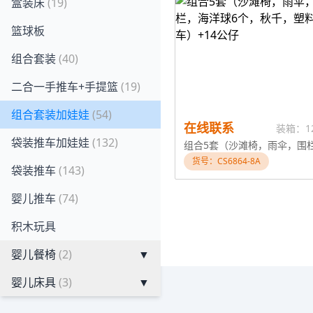
盒装床
(19)
篮球板
组合套装
(40)
二合一手推车+手提篮
(19)
组合套装加娃娃
(54)
在线联系
装箱：1
袋装推车加娃娃
(132)
货号：CS6864-8A
袋装推车
(143)
婴儿推车
(74)
积木玩具
婴儿餐椅
(2)
▼
婴儿床具
(3)
▼