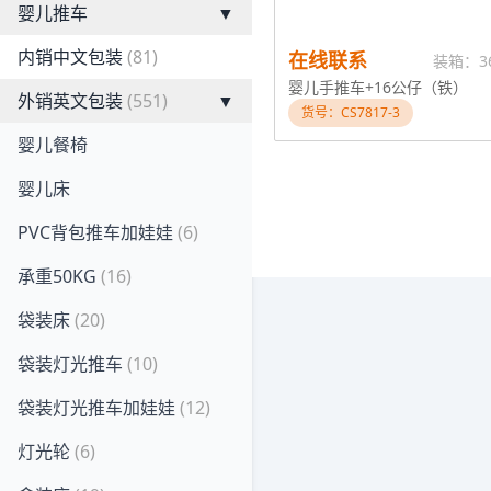
婴儿推车
▼
内销中文包装
(81)
在线联系
装箱：3
婴儿手推车+16公仔（铁）
外销英文包装
(551)
▼
货号：CS7817-3
婴儿餐椅
婴儿床
PVC背包推车加娃娃
(6)
承重50KG
(16)
袋装床
(20)
袋装灯光推车
(10)
袋装灯光推车加娃娃
(12)
灯光轮
(6)